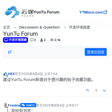
跳转至内容
YunTu Forum
YTMicro.com
主页
Discussion & Question
开发环境搭建
YunTu Forum
开发环境搭建
2
2
2.1k
登录后回复
HEX
写于
2025年8月4日 上午7:54
最后由 编辑
离线
建议YunTu Forum新增对于感兴趣的帖子收藏功能。
1
Frankie
写于
2025年8月4日 上午8:17
YUNTU
最后由 编辑
离线
添加到书签：