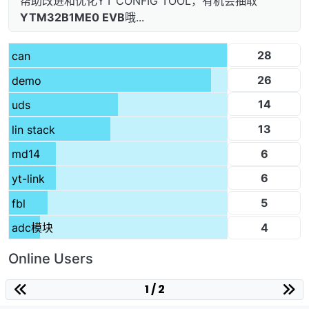
帮助改进和优化YT CONFIG TOOL，有机会抽取
YTM32B1ME0 EVB
哦...
28
can
26
demo
14
uds
13
lin stack
6
md14
6
yt-link
5
fbl
4
adc模块
Online Users
1 / 2