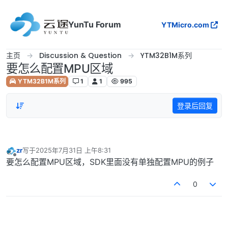
跳转至内容
YunTu Forum
YTMicro.com
主页
Discussion & Question
YTM32B1M系列
要怎么配置MPU区域
YTM32B1M系列
1
1
995
登录后回复
zr
写于
2025年7月31日 上午8:31
最后由 编辑
离线
要怎么配置MPU区域，SDK里面没有单独配置MPU的例子
0