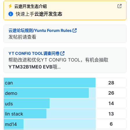
云途开发生态介绍
快速上手
云途开发生态
云途论坛规则/Yuntu Forum Rules
发帖前请查看
YT CONFIG TOOL调查问卷
帮助改进和优化YT CONFIG TOOL，有机会抽取
YTM32B1ME0 EVB
哦...
28
can
26
demo
14
uds
13
lin stack
6
md14