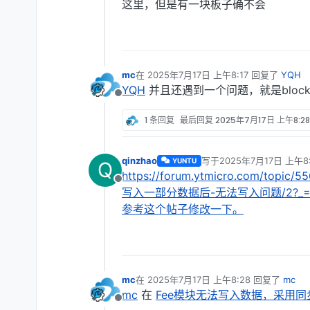
这里，但是有一块板子确不会
mc
在
2025年7月17日 上午8:17
回复了
YQH
最后由 编辑
YQH
并且还遇到一个问题，就是block
离线
1 条回复
最后回复
2025年7月17日 上午8:28
qinzhao
写于
2025年7月17日 上午8:
YUNTU
Q
最后由 编辑
https://forum.ytmicro.com/topi
离线
写入一部分数据后-无法写入问题/2?_=17
参考这个帖子修改一下。
mc
在
2025年7月17日 上午8:28
回复了
mc
最后由 编辑
mc
在
Fee模块无法写入数据，采用
离线