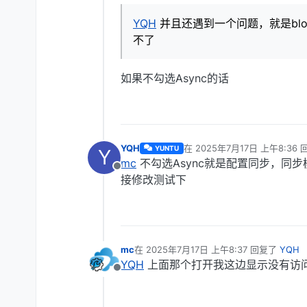
YQH
并且还遇到一个问题，就是bloc
不了
如果不勾选Async的话
YQH
在
2025年7月17日 上午8:36
YUNTU
Y
最后由 编辑
mc
不勾选Async就是配置同步，同
离线
接修改测试下
mc
在
2025年7月17日 上午8:37
回复了
YQH
最后由 编辑
YQH
上面那个打开我这边显示没有访
离线