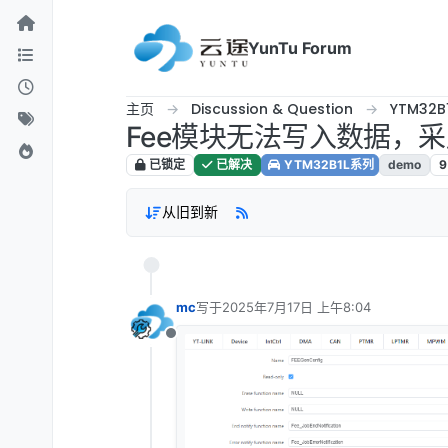
跳转至内容
YunTu Forum
主页
Discussion & Question
YTM32B
Fee模块无法写入数据，
已锁定
已解决
YTM32B1L系列
demo
9
从旧到新
mc
写于
2025年7月17日 上午8:04
最后由 编辑
离线