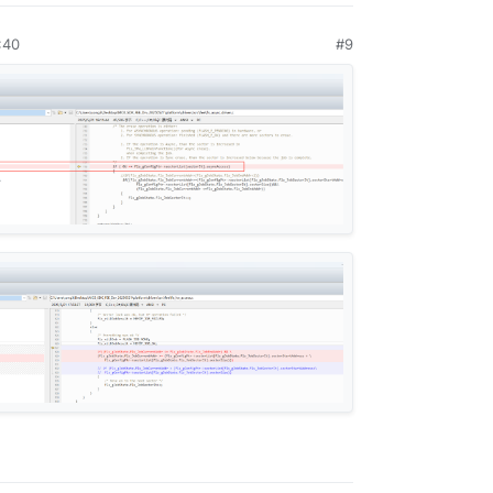
:40
#9