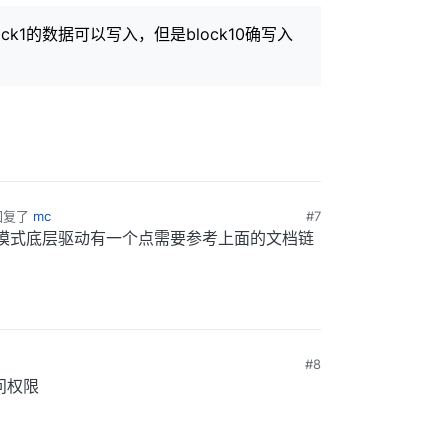
k1的数据可以写入，但是block10确写入
回复了
mc
#7
步模式底层驱动有一个点需要参考上面的文档链
#8
问权限