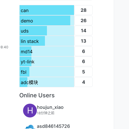
28
can
26
demo
14
uds
13
lin stack
8:40
6
md14
6
yt-link
5
fbl
4
adc模块
Online Users
houjun_xiao
H
18分钟之前
asd846145726