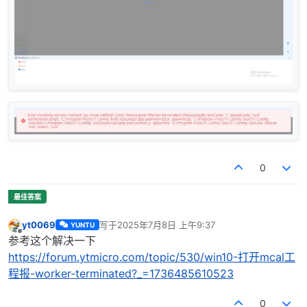
0
yt0069
写于
2025年7月8日 上午9:37
YUNTU
最后由 编辑
离线
参考这个解决一下
https://forum.ytmicro.com/topic/530/win10-打开mcal工
程报-worker-terminated?_=1736485610523
0