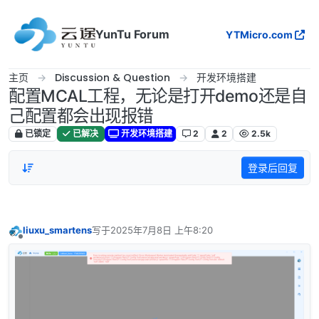
跳转至内容
YunTu Forum
YTMicro.com
主页
Discussion & Question
开发环境搭建
配置MCAL工程，无论是打开demo还是自
己配置都会出现报错
已锁定
已解决
开发环境搭建
2
2
2.5k
登录后回复
liuxu_smartens
写于
2025年7月8日 上午8:20
最后由 编辑
离线