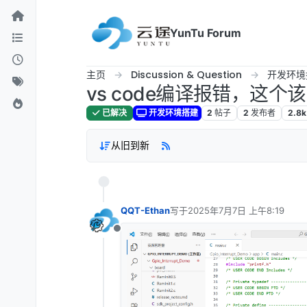
跳转至内容
YunTu Forum
主页
Discussion & Question
开发环境
vs code编译报错，这个
已解决
开发环境搭建
2
帖子
2
发布者
2.8k
从旧到新
QQT-Ethan
写于
2025年7月7日 上午8:19
最后由 编辑
离线