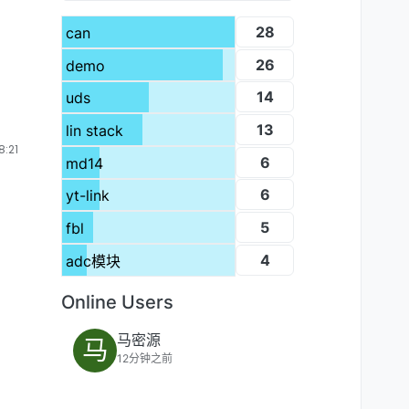
28
can
26
demo
14
uds
13
lin stack
:21
6
md14
6
yt-link
5
fbl
4
adc模块
Online Users
马密源
马
12分钟之前