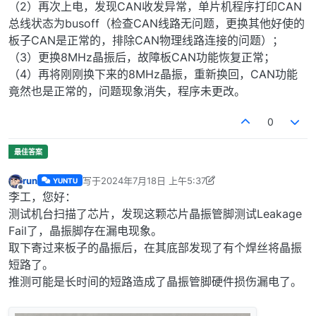
（2）再次上电，发现CAN收发异常，单片机程序打印CAN
总线状态为busoff（检查CAN线路无问题，更换其他好使的
板子CAN是正常的，排除CAN物理线路连接的问题）；
（3）更换8MHz晶振后，故障板CAN功能恢复正常；
（4）再将刚刚换下来的8MHz晶振，重新换回，CAN功能
竟然也是正常的，问题现象消失，程序未更改。
0
run
写于
2024年7月18日 上午5:37
YUNTU
最后由 run 编辑
2024年7月18日 下午1:38
离线
李工，您好：
测试机台扫描了芯片，发现这颗芯片晶振管脚测试Leakage
Fail了，晶振脚存在漏电现象。
取下寄过来板子的晶振后，在其底部发现了有个焊丝将晶振
短路了。
推测可能是长时间的短路造成了晶振管脚硬件损伤漏电了。