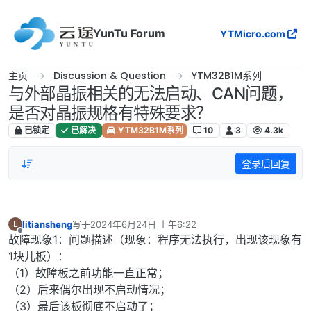
跳转至内容
YunTu Forum
YTMicro.com
主页
Discussion & Question
YTM32B1M系列
与外部晶振相关的无法启动、CAN问题，
是否对晶振规格有特殊要求？
已锁定
已解决
YTM32B1M系列
10
3
4.3k
登录后回复
litiansheng
写于
2024年6月24日 上午6:22
L
最后由 编辑
离线
故障现象1：问题描述（现象：程序无法执行，出现该现象有
1块儿板）：
（1）故障板之前功能一直正常；
（2）后来偶尔出现不启动情况；
（3）最后该板彻底不启动了；