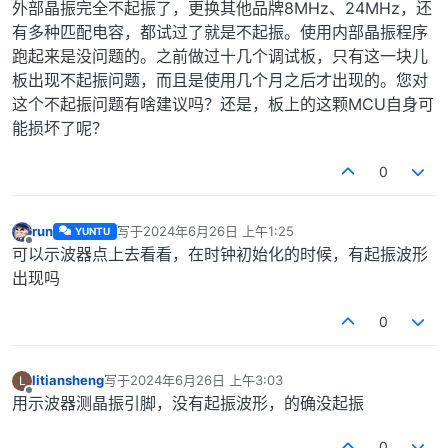
外部晶振完全不起振了，更换其他品牌8MHz、24MHz，还
有多种匹配电容，都试过了就是不起振。使用内部晶振程序
跑起来是没问题的。之前做过十几个调试板，只有这一块儿
板出现不起振问题，而且是使用几个月之后才出现的。您对
这个不起振问题有啥建议吗？还是，板上的这颗MCU自身可
能损坏了呢？
0
run
写于
2024年6月26日 上午1:25
YUNTU
最后由 编辑
离线
可以示波器点上去看看，在时钟初始化的时候，有起振波形
出现吗
0
litiansheng
写于
2024年6月26日 上午3:03
L
最后由 编辑
离线
用示波器测晶振引脚，没有起振波形，的确没起振
0