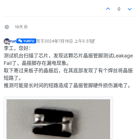
0
10天 后
run
写于
2024年7月18日 上午5:37
YUNTU
最后由 run 编辑
2024年7月18日 下午1:38
离线
李工，您好：
测试机台扫描了芯片，发现这颗芯片晶振管脚测试Leakage
Fail了，晶振脚存在漏电现象。
取下寄过来板子的晶振后，在其底部发现了有个焊丝将晶振
短路了。
推测可能是长时间的短路造成了晶振管脚硬件损伤漏电了。