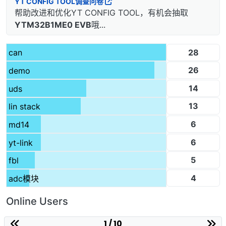
YT CONFIG TOOL调查问卷
帮助改进和优化YT CONFIG TOOL，有机会抽取
YTM32B1ME0 EVB
哦...
28
can
26
demo
14
uds
13
lin stack
6
md14
6
yt-link
5
fbl
4
adc模块
Online Users
1 / 10