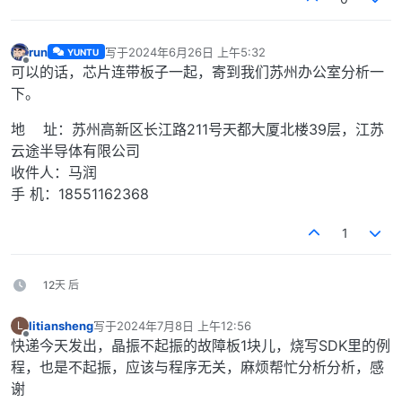
run
写于
2024年6月26日 上午5:32
YUNTU
最后由 编辑
离线
可以的话，芯片连带板子一起，寄到我们苏州办公室分析一
下。
地 址：苏州高新区长江路211号天都大厦北楼39层，江苏
云途半导体有限公司
收件人：马润
手 机：18551162368
1
12天 后
litiansheng
写于
2024年7月8日 上午12:56
L
最后由 编辑
离线
快递今天发出，晶振不起振的故障板1块儿，烧写SDK里的例
程，也是不起振，应该与程序无关，麻烦帮忙分析分析，感
谢