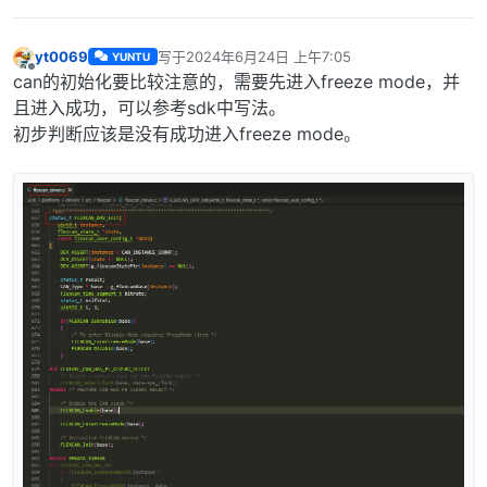
yt0069
写于
2024年6月24日 上午7:05
YUNTU
最后由 编辑
离线
can的初始化要比较注意的，需要先进入freeze mode，并
且进入成功，可以参考sdk中写法。
初步判断应该是没有成功进入freeze mode。