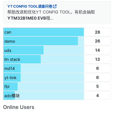
YT CONFIG TOOL调查问卷
帮助改进和优化YT CONFIG TOOL，有机会抽取
YTM32B1ME0 EVB
哦...
28
can
26
demo
14
uds
13
lin stack
6
md14
6
yt-link
5
fbl
4
adc模块
Online Users