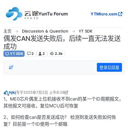
跳转至内容
YunTu Forum
YTMicro.com
主页
Discussion & Question
YT SDK
偶发CAN发送失败后，后续一直无法发送
成功
YT SDK
2
2
2.3k
登录后回复
hjkj
写于
2025年7月2日 上午8:28
最后由 hjkj 编辑
2025年7月2日 下午4:34
离线
1、ME0芯片偶发上位机接收不到can的某一个ID周期报文，
其他报文可接收，复位MCU后可恢复
2、如何检查can是否发送成功？ 检测到发送失败如何恢
复？目前是一个ID使用一个邮箱