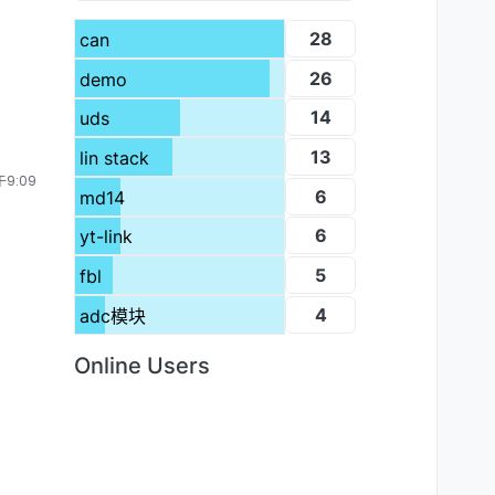
28
can
26
demo
14
uds
13
lin stack
9:09
6
md14
6
yt-link
5
fbl
4
adc模块
Online Users