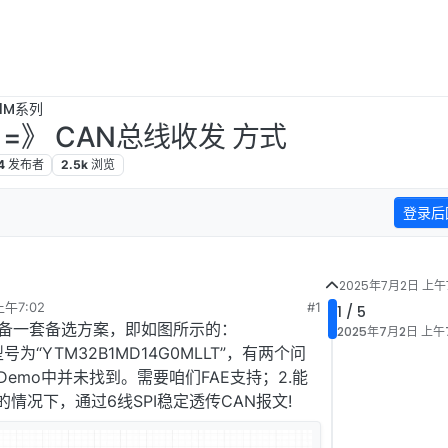
B1M系列
T==》 CAN总线收发 方式
4
发布者
2.5k
浏览
登录后
2025年7月2日 上午7
午7:02
#1
1 / 5
准备一套备选方案，即如图所示的：
2025年7月2日 上午7
号为“YTM32B1MD14G0MLLT”，有两个问
Demo中并未找到。需要咱们FAE支持；2.能
的情况下，通过6线SPI稳定透传CAN报文!