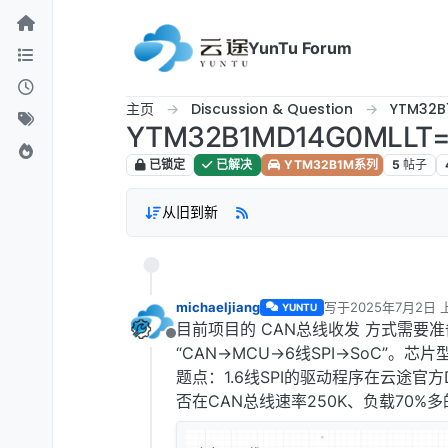
跳转至内容
YunTu Forum
主页
Discussion & Question
YTM32
YTM32B1MD14G0MLL
已锁定
已解决
YTM32B1M系列
5
帖子
从旧到新
michaeljiang
写于
2025年7月2日 上
YUNTU
最后由 编辑
目前项目的 CAN总线收发 方式需要
离线
“CAN→MCU→6线SPI→SoC”。芯片型
题点：1.6线SPI的驱动程序在云途官方
否在CAN总线速率250K、负载70%多