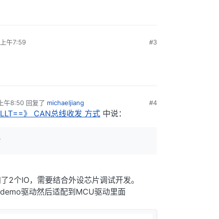
上午7:59
#3
上午8:50
回复了
michaeljiang
#4
MLLT==》 CAN总线收发 方式
中说：
？
加了2个IO，需要结合外设芯片调试开发。
demo驱动然后适配到MCU驱动里面