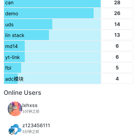
28
can
26
demo
14
uds
13
lin stack
6
md14
6
yt-link
5
fbl
4
adc模块
Online Users
lxhxss
3分钟之前
z123456111
5分钟之前