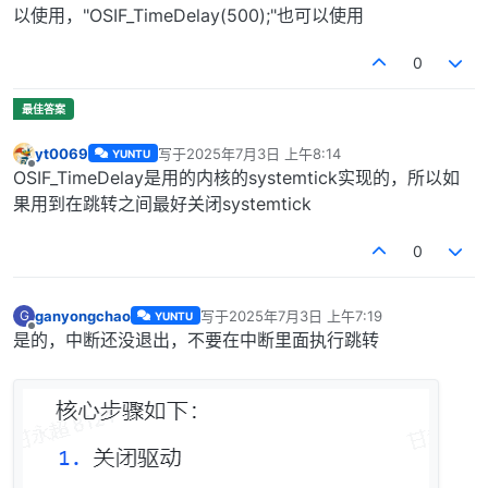
以使用，"OSIF_TimeDelay(500);"也可以使用
0
yt0069
写于
2025年7月3日 上午8:14
YUNTU
最后由 编辑
离线
OSIF_TimeDelay是用的内核的systemtick实现的，所以如
果用到在跳转之间最好关闭systemtick
0
ganyongchao
写于
2025年7月3日 上午7:19
G
YUNTU
最后由 编辑
离线
是的，中断还没退出，不要在中断里面执行跳转