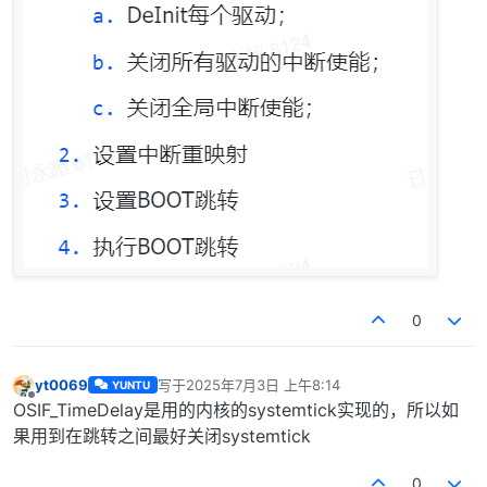
0
yt0069
写于
2025年7月3日 上午8:14
YUNTU
最后由 编辑
离线
OSIF_TimeDelay是用的内核的systemtick实现的，所以如
果用到在跳转之间最好关闭systemtick
0