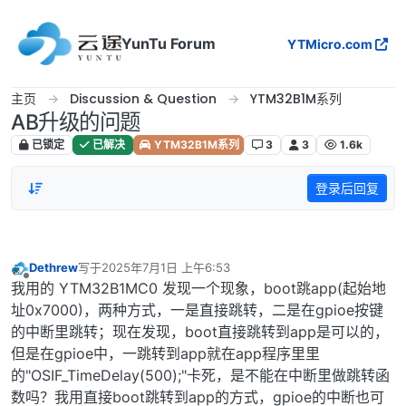
跳转至内容
YunTu Forum
YTMicro.com
主页
Discussion & Question
YTM32B1M系列
AB升级的问题
已锁定
已解决
YTM32B1M系列
3
3
1.6k
登录后回复
Dethrew
写于
2025年7月1日 上午6:53
最后由 编辑
离线
我用的 YTM32B1MC0 发现一个现象，boot跳app(起始地
址0x7000)，两种方式，一是直接跳转，二是在gpioe按键
的中断里跳转；现在发现，boot直接跳转到app是可以的，
但是在gpioe中，一跳转到app就在app程序里里
的"OSIF_TimeDelay(500);"卡死，是不能在中断里做跳转函
数吗？我用直接boot跳转到app的方式，gpioe的中断也可