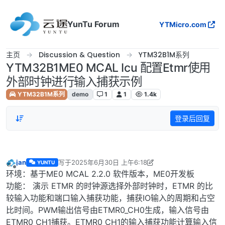
跳转至内容
YunTu Forum
YTMicro.com
主页
Discussion & Question
YTM32B1M系列
YTM32B1ME0 MCAL Icu 配置Etmr使用
外部时钟进行输入捕获示例
YTM32B1M系列
demo
1
1
1.4k
登录后回复
jan
写于
2025年6月30日 上午6:18
YUNTU
最后由 Frankie 编辑
2025年6月30日 下午2:22
离线
环境：基于ME0 MCAL 2.2.0 软件版本，ME0开发板
功能： 演示 ETMR 的时钟源选择外部时钟时，ETMR 的比
较输入功能和端口输入捕获功能，捕获IO输入的周期和占空
比时间。PWM输出信号由ETMR0_CH0生成，输入信号由
ETMR0_CH1捕获。ETMR0_CH1的输入捕获功能计算输入信