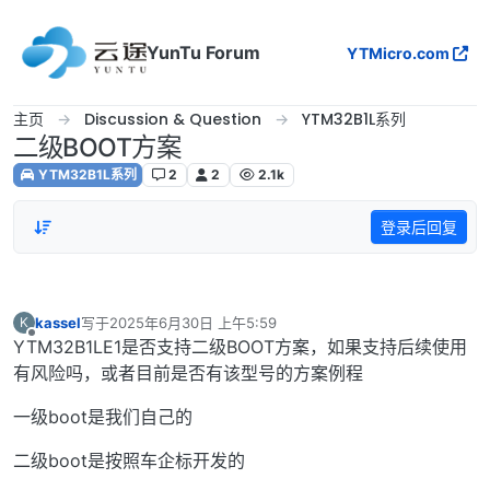
跳转至内容
YunTu Forum
YTMicro.com
主页
Discussion & Question
YTM32B1L系列
二级BOOT方案
YTM32B1L系列
2
2
2.1k
登录后回复
kassel
写于
2025年6月30日 上午5:59
K
最后由 编辑
离线
YTM32B1LE1是否支持二级BOOT方案，如果支持后续使用
有风险吗，或者目前是否有该型号的方案例程
一级boot是我们自己的
二级boot是按照车企标开发的