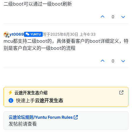
二级boot可以通过一级boot刷新
0
yt0069
写于
2025年6月30日 上午6:33
YUNTU
最后由 编辑
离线
mcu都支持二级boot的，具体要看客户的boot详细定义，特
别是客户自定义的一级boot的流程
0
云途开发生态介绍
快速上手
云途开发生态
云途论坛规则/Yuntu Forum Rules
发帖前请查看