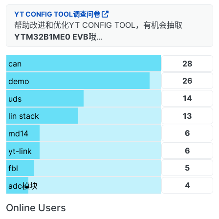
YT CONFIG TOOL调查问卷
帮助改进和优化YT CONFIG TOOL，有机会抽取
YTM32B1ME0 EVB
哦...
28
can
26
demo
14
uds
13
lin stack
6
md14
6
yt-link
5
fbl
4
adc模块
Online Users