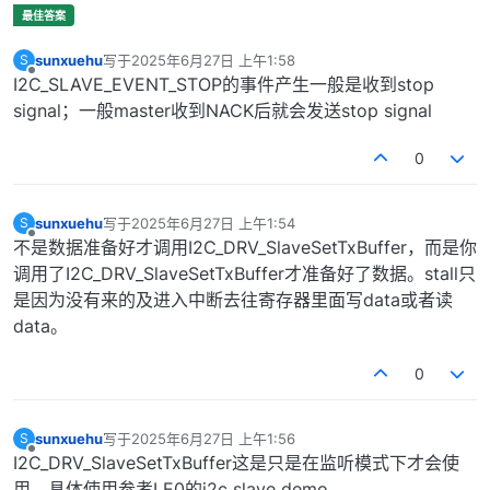
sunxuehu
写于
2025年6月27日 上午1:58
S
最后由 编辑
离线
I2C_SLAVE_EVENT_STOP的事件产生一般是收到stop
signal；一般master收到NACK后就会发送stop signal
0
sunxuehu
写于
2025年6月27日 上午1:54
S
最后由 编辑
离线
不是数据准备好才调用I2C_DRV_SlaveSetTxBuffer，而是你
调用了I2C_DRV_SlaveSetTxBuffer才准备好了数据。stall只
是因为没有来的及进入中断去往寄存器里面写data或者读
data。
0
sunxuehu
写于
2025年6月27日 上午1:56
S
最后由 编辑
离线
I2C_DRV_SlaveSetTxBuffer这是只是在监听模式下才会使
用，具体使用参考LE0的i2c slave demo