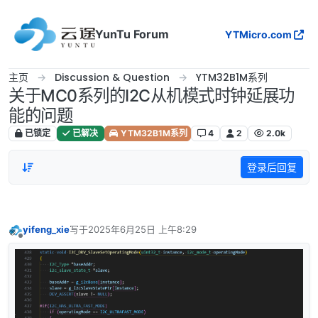
跳转至内容
YunTu Forum
YTMicro.com
主页
Discussion & Question
YTM32B1M系列
关于MC0系列的I2C从机模式时钟延展功
能的问题
已锁定
已解决
YTM32B1M系列
4
2
2.0k
登录后回复
yifeng_xie
写于
2025年6月25日 上午8:29
最后由 编辑
离线