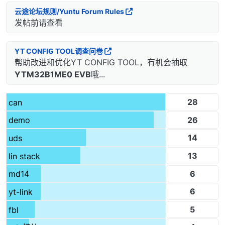
云途论坛规则/Yuntu Forum Rules
发帖前请查看
YT CONFIG TOOL调查问卷
帮助改进和优化YT CONFIG TOOL，有机会抽取
YTM32B1ME0 EVB
哦...
28
can
26
demo
14
uds
13
lin stack
6
md14
6
yt-link
5
fbl