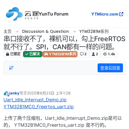
跳转至内容
YunTu Forum
YTMicro.com
主页
Discussion & Question
YTM32B1M系列
串口接收不了，裸机可以，勾上FreeRTOS
就不行了。SPI，CAN都有一样的问题。
已锁定
已解决
YTM32B1M系列
2
2
1.4k
登录后回复
janky
写于
2025年6月23日 上午1:28
最后由 编辑
离线
Uart_Idle_Interrupt_Demo.zip
YTM32B1MC0_Freertos_uart.zip
上传了两个压缩包，Uart_Idle_Interrupt_Demo.zip是可以
的， YTM32B1MC0_Freertos_uart.zip 是不行的。