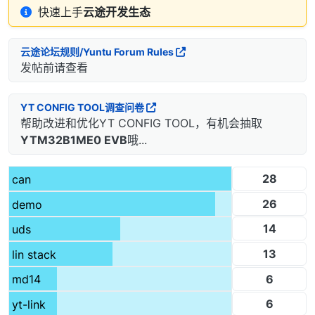
快速上手
云途开发生态
云途论坛规则/Yuntu Forum Rules
发帖前请查看
YT CONFIG TOOL调查问卷
帮助改进和优化YT CONFIG TOOL，有机会抽取
YTM32B1ME0 EVB
哦...
28
can
26
demo
14
uds
13
lin stack
6
md14
6
yt-link