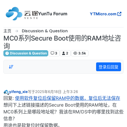
跳转至内容
YunTu Forum
YTMicro.com
主页
Discussion & Question
MC0系列Secure Boot使用的RAM地址咨
询
Discussion & Question
3
2
3.5k
登录后回复
yifeng_xie
写于
2025年6月18日 上午3:26
最后由 编辑
离线
回复:
使用软件复位后保留RAM中的数据，复位后无法保存
想问下上述链接描述的Secure Boot使用的RAM地址，在
MC0系列上是哪段地址呢？我该在RM/DS中的哪里找到这些
信息？
用途也是软复位时保留数据。