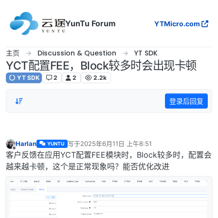
跳转至内容
YunTu Forum
YTMicro.com
主页
Discussion & Question
YT SDK
YCT配置FEE，Block较多时会出现卡顿
YT SDK
2
2
2.2k
登录后回复
Harlan
写于
2025年6月11日 上午8:51
YUNTU
最后由 编辑
离线
客户反馈在应用YCT配置FEE模块时，Block较多时，配置会
越来越卡顿，这个是正常现象吗？能否优化改进