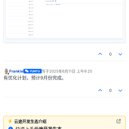
0
Frankie
写于
2025年6月11日 上午9:25
YUNTU
最后由 编辑
离线
有优化计划，预计9月份完成。
0
云途开发生态介绍
快速上手
云途开发生态