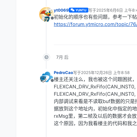
yt0069
写于
2025年6月6日 上午8:
YUNTU
最后由 yt0069 编辑
2025
初始化的顺序也有些问题，参考一下帖
离线
https://forum.ytmicro.com/topi
7月 后
PedroCao
写于
2025年12月26日 上午8:58
最后由 编辑
楼主还关注么，我也被这个问题困扰，
离线
FLEXCAN_DRV_RxFifo(CAN_INST0
FLEXCAN_DRV_RxFifo(CAN_INST0
内部调试来看是不读取buf数据的只
据放到这个地址内，初始化中指定的地址
rxMsg里，第二帧及以后的数据才会放到c
这个原因，因为我看楼主的代码和我之