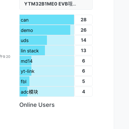
YTM32B1ME0 EVB
哦...
28
can
26
demo
14
uds
13
lin stack
午9:20
6
md14
6
yt-link
5
fbl
4
adc模块
Online Users