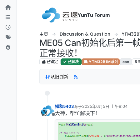
跳转至内容
YunTu Forum
主页
Discussion & Question
YTM32
ME05 Can初始化后第
正常接收！
已锁定
已解决
YTM32B1M系列
can
5
从旧到新
知秋5403
写于
2025年6月5日 上午9:04
最后由 编辑
大神，帮忙解决下！
离线