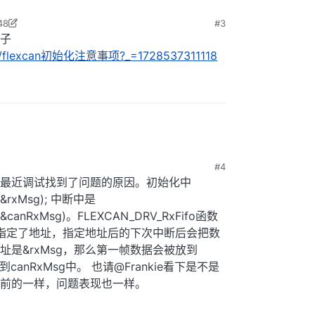
48
#3
年6月6日 下午4:49
子
c/76/flexcan初始化注意事项?_=1728537311118
#4
最近调试找到了问题的原因。初始化中
, &rxMsg); 中断中是
, &canRxMsg)。FLEXCAN_DRV_RxFifo函数
是指定了地址，指定地址后的下次中断后会把数
是&rxMsg，那么第一帧数据会被放到
anRxMsg中。 也请@Frankie看下是不是
前的一样，问题表现也一样。