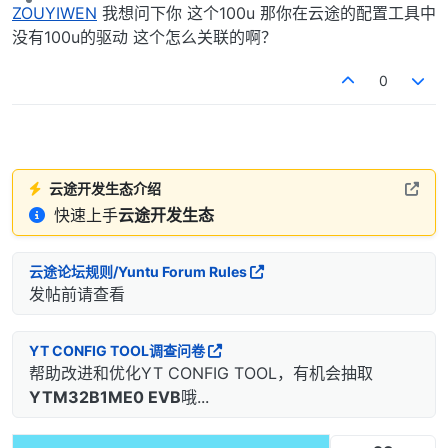
离线
ZOUYIWEN
我想问下你 这个100u 那你在云途的配置工具中
没有100u的驱动 这个怎么关联的啊？
0
云途开发生态介绍
快速上手
云途开发生态
云途论坛规则/Yuntu Forum Rules
发帖前请查看
YT CONFIG TOOL调查问卷
帮助改进和优化YT CONFIG TOOL，有机会抽取
YTM32B1ME0 EVB
哦...