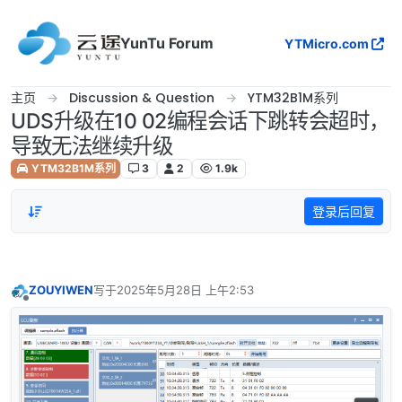
跳转至内容
YunTu Forum
YTMicro.com
主页
Discussion & Question
YTM32B1M系列
UDS升级在10 02编程会话下跳转会超时，
导致无法继续升级
YTM32B1M系列
3
2
1.9k
登录后回复
ZOUYIWEN
写于
2025年5月28日 上午2:53
最后由 编辑
离线