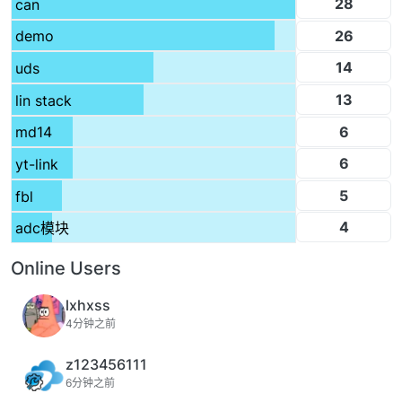
28
can
26
demo
14
uds
13
lin stack
6
md14
6
yt-link
5
fbl
4
adc模块
Online Users
lxhxss
4分钟之前
z123456111
6分钟之前