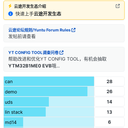
云途开发生态介绍
快速上手
云途开发生态
云途论坛规则/Yuntu Forum Rules
发帖前请查看
YT CONFIG TOOL调查问卷
帮助改进和优化YT CONFIG TOOL，有机会抽取
YTM32B1ME0 EVB
哦...
28
can
26
demo
14
uds
13
lin stack
6
md14