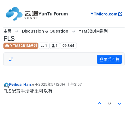
跳转至内容
YunTu Forum
YTMicro.com
主页
Discussion & Question
YTM32B1M系列
FLS
YTM32B1M系列
1
1
844
登录后回复
Peihua_Han
写于
2025年5月26日 上午3:57
最后由 编辑
离线
FLS配置手册哪里可以有
0