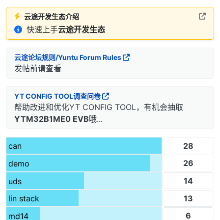
云途开发生态介绍
快速上手
云途开发生态
云途论坛规则/Yuntu Forum Rules
发帖前请查看
YT CONFIG TOOL调查问卷
帮助改进和优化YT CONFIG TOOL，有机会抽取
YTM32B1ME0 EVB
哦...
28
can
26
demo
14
uds
13
lin stack
6
md14