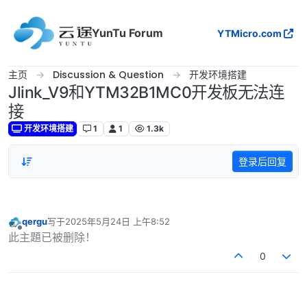
跳转至内容
YunTu Forum
YTMicro.com
主页
Discussion & Question
开发环境搭建
Jlink_V9和YTM32B1MC0开发板无法连
接
开发环境搭建
1
1
1.3k
登录后回复
qergu
写于
2025年5月24日 上午8:52
最后由 编辑
离线
此主題已被删除！
0