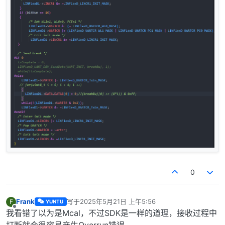
0
Frank
写于
2025年5月21日 上午5:56
F
YUNTU
最后由 编辑
离线
我看错了以为是Mcal，不过SDK是一样的道理，接收过程中
打断就会很容易产生Overrun错误