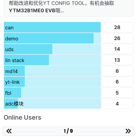
帮助改进和优化YT CONFIG TOOL，有机会抽取
YTM32B1ME0 EVB
哦...
28
can
26
demo
14
uds
13
lin stack
6
md14
6
yt-link
5
fbl
4
adc模块
Online Users
1 / 9