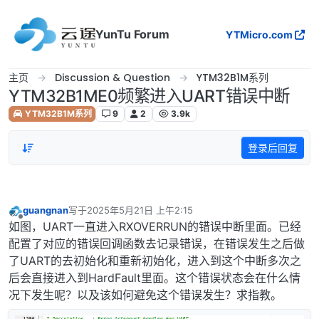
跳转至内容
YunTu Forum
YTMicro.com
主页
Discussion & Question
YTM32B1M系列
YTM32B1ME0频繁进入UART错误中断
YTM32B1M系列
9
2
3.9k
登录后回复
guangnan
写于
2025年5月21日 上午2:15
最后由 编辑
离线
如图，UART一直进入RXOVERRUN的错误中断里面。已经
配置了对应的错误回调函数去记录错误，在错误发生之后做
了UART的去初始化和重新初始化，进入到这个中断多次之
后会直接进入到HardFault里面。这个错误状态会在什么情
况下发生呢？以及该如何避免这个错误发生？求指教。