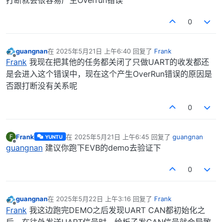
0
guangnan
在
2025年5月21日 上午6:40
回复了
Frank
最后由 编辑
离线
Frank
我现在把其他的任务都关闭了只做UART的收发都还
是会进入这个错误中，现在这个产生OverRun错误的原因是
否跟打断没有关系呢
0
Frank
在
2025年5月21日 上午6:45
回复了
guangnan
F
YUNTU
最后由 编辑
离线
guangnan
建议你跑下EVB的demo去验证下
0
guangnan
在
2025年5月22日 上午3:16
回复了
Frank
最后由 编辑
离线
Frank
我这边跑完DEMO之后发现UART CAN都初始化之
后，在往外发送UART信号时，给板子发CAN信号就会导致