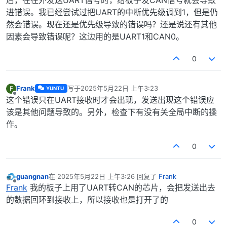
进错误。我已经尝试过把UART的中断优先级调到1，但是仍
然会错误。现在还是优先级导致的错误吗？还是说还有其他
因素会导致错误呢？这边用的是UART1和CAN0。
0
Frank
写于
2025年5月22日 上午3:23
F
YUNTU
最后由 编辑
离线
这个错误只在UART接收时才会出现，发送出现这个错误应
该是其他问题导致的。另外，检查下有没有关全局中断的操
作。
0
guangnan
在
2025年5月22日 上午3:26
回复了
Frank
最后由 编辑
离线
Frank
我的板子上用了UART转CAN的芯片，会把发送出去
的数据回环到接收上，所以接收也是打开了的
0