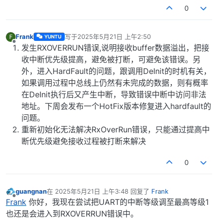
0
Frank
写于
2025年5月21日 上午2:50
F
YUNTU
最后由 编辑
离线
发生RXOVERRUN错误,说明接收buffer数据溢出，把接
收中断优先级提高，避免被打断，可避免该错误。另
外，进入HardFault的问题，跟调用DeInit的时机有关，
如果调用过程中总线上仍然有未完成的数据，则有概率
在DeInit执行后又产生中断，导致错误中断中访问非法
地址。下周会发布一个HotFix版本修复进入hardfault的
问题。
重新初始化无法解决RxOverRun错误，只能通过提高中
断优先级避免接收过程被打断来解决
0
guangnan
在
2025年5月21日 上午3:48
回复了
Frank
最后由 编辑
离线
Frank
你好，我现在尝试把UART的中断等级调至最高等级1
也还是会进入到RXOVERRUN错误中。