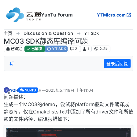
跳转至内容
YunTu Forum
YTMicro.com
主页
Discussion & Question
YT SDK
MC03 SDK静态库编译问题
已锁定
已解决
YT SDK
2
1
2.2k
登录后回复
YQH
写于
2025年5月19日 上午11:04
Y
YUNTU
最后由 编辑
离线
问题描述：
生成一个MC03的demo，尝试将platform驱动文件编译成
静态库，仅在Cmakelists.txt中添加了所有driver文件和所依
赖的文件路径，编译报错如下：