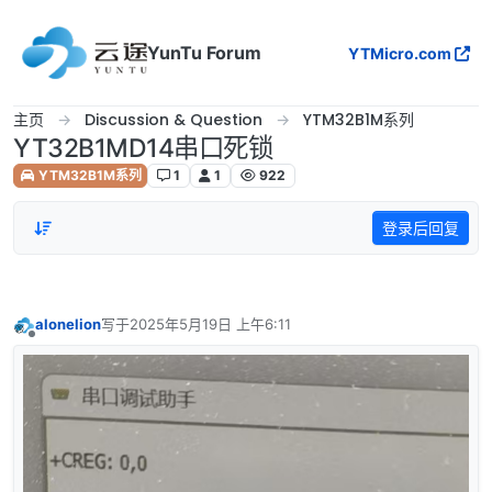
跳转至内容
YunTu Forum
YTMicro.com
主页
Discussion & Question
YTM32B1M系列
YT32B1MD14串口死锁
YTM32B1M系列
1
1
922
登录后回复
alonelion
写于
2025年5月19日 上午6:11
最后由 编辑
离线