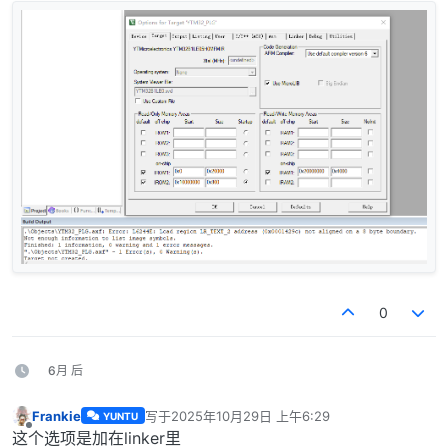
离线
0
6月 后
Frankie
写于
2025年10月29日 上午6:29
YUNTU
最后由 编辑
离线
这个选项是加在linker里