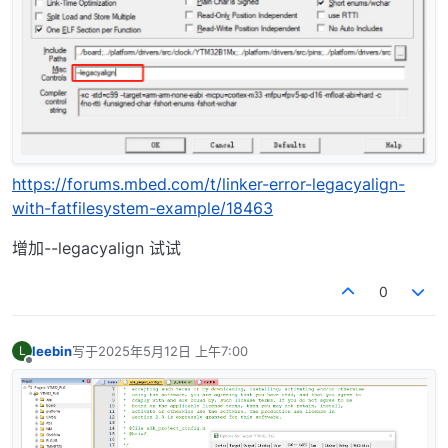
https://forums.mbed.com/t/linker-error-legacyalign-
with-fatfilesystem-example/18463
增加--legacyalign 试试
0
leebin
写于
2025年5月12日 上午7:00
L
最后由 编辑
离线