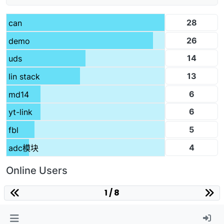
28
can
26
demo
14
uds
13
lin stack
6
md14
6
yt-link
5
fbl
4
adc模块
Online Users
1 / 8