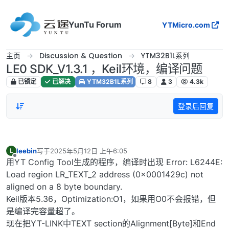
跳转至内容
YunTu Forum
YTMicro.com
主页
Discussion & Question
YTM32B1L系列
LE0 SDK_V1.3.1 ，Keil环境，编译问题
已锁定
已解决
YTM32B1L系列
8
3
4.3k
登录后回复
leebin
写于
2025年5月12日 上午6:05
L
最后由 编辑
离线
用YT Config Tool生成的程序，编译时出现 Error: L6244E:
Load region LR_TEXT_2 address (0x0001429c) not
aligned on a 8 byte boundary.
Keil版本5.36，Optimization:O1，如果用O0不会报错，但
是编译完容量超了。
现在把YT-LINK中TEXT section的Alignment[Byte]和End