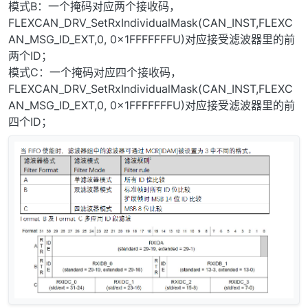
    uint8_t fifoFrameCnt = 
0
;

模式B：一个掩码对应两个接收码，
/* USER CODE END PM */
/* USER CODE END 1 */
FLEXCAN_DRV_SetRxIndividualMask(CAN_INST,FLEXC
    Board_Init();

/* Private variables -------------------------------
AN_MSG_ID_EXT,0, 0x1FFFFFFFU)对应接受滤波器里的前
/* USER CODE BEGIN 2 */
/* USER CODE BEGIN PV */
两个ID；
    PRINTF(
"Build %s %s\r\n"
, __DATE__, __TIME__);

//const flexcan_data_info_t rxMbStdInfo = {
模式C：一个掩码对应四个接收码，
    PRINTF(
"<----Flexcan legacy fifo demo---->\r\n"
);
//    .msg_id_type = FLEXCAN_MSG_ID_EXT,
FLEXCAN_DRV_SetRxIndividualMask(CAN_INST,FLEXC
/* Init rx fifo filter table acceptence code */
//    .data_length = 8,
AN_MSG_ID_EXT,0, 0x1FFFFFFFU)对应接受滤波器里的前
for
 (uint8_t i = 
0
; i < 
7
; i++)

//    .fd_enable = false,
    {

四个ID；
//    .fd_padding = 0,
        rxFifoFilterAccInfo[i].isRemoteFrame = 
false
;
//    .enable_brs = false,
        rxFifoFilterAccInfo[i].isExtendedFrame = 
tru
//    .is_remote = false,
        rxFifoFilterAccInfo[i].id = rxFifoAccId[i];

//};
    }

const
 flexcan_data_info_t txMbStdInfo = {

    .msg_id_type = FLEXCAN_MSG_ID_STD,

        rxFifoFilterAccInfo[
7
].isRemoteFrame = 
false
;
    .data_length = 
8
,

        rxFifoFilterAccInfo[
7
].isExtendedFrame = 
fal
    .fd_enable = 
false
,

        rxFifoFilterAccInfo[
7
].id = rxFifoAccId[
7
];

    .fd_padding = 
0
,

/* Can init */
    .enable_brs = 
false
,

    status |= FLEXCAN_DRV_Init(
CAN_INST
, &flexcanIni
    .is_remote = 
false
,

};

//		FLEXCAN_DRV_ConfigRxFifo(CAN_INST,
//		FLEXCAN_DRV_SetRxMaskType(CAN_INST