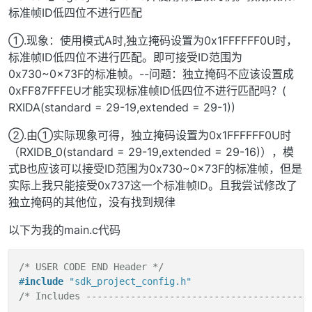
标准帧ID低四位不进行匹配
    .msg_id_type = FLEXCAN_MSG_ID_STD,

    .data_length = 
8
,

①.现象：使用模式A时,独立掩码设置为0x1FFFFFF0U时，
    .fd_enable = 
false
,

标准帧ID低四位不进行匹配。即可接受ID范围为
    .fd_padding = 
0
,

    .enable_brs = 
false
,

0x730~0x73F的标准帧。--问题：独立掩码不应该设置成
    .is_remote = 
false
,

0xFF87FFFEU才能实现标准帧ID低四位不进行匹配吗？(
};

RXIDA(standard = 29-19,extended = 29-1))
const
 uint32_t rxFifoAccId[
CAN0_RX_FIFO_FILTER_COUNT
②.由①实际现象可得，独立掩码设置为0x1FFFFFF0U时
0x0C1001F0
U, 
0x0C1002F0
U, 
0x0C0803A5
U, 
0x0C1004F
（RXIDB_0(standard = 29-19,extended = 29-16)），模
式B也应该可以接受ID范围为0x730~0x73F的标准帧，但是
/* Define receive buffer */
实际上我只能接受0x737这一个标准帧ID。且我尝试修改了
独立掩码的其他位，没有找到规律
/* Prepare message to be sent */
flexcan_msgbuff_t txMsg = {

以下为我的main.c代码
    .cs = 
0
U,

    .msgId = TX_MSG_ID,

    .data[
0
] = 
0x00
,

/* USER CODE END Header */
    .dataLen = 
8
U,

#
include
"sdk_project_config.h"
};

/* Includes ----------------------------------------
flexcan_id_table_t rxFifoFilterAccInfo[
CAN0_RX_FIFO_