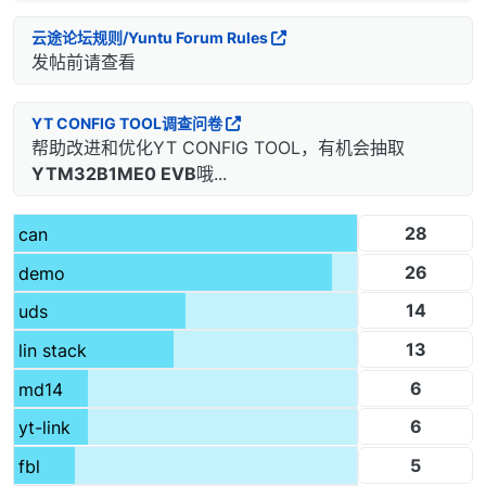
/* USER CODE END 0 */
//        if (FLEXCAN_DRV_GetTransferStatus(CAN_INST
云途论坛规则/Yuntu Forum Rules
//        {
发帖前请查看
//            /* Configure sending data bytes */
/**

//            for (int i = 0; i < 8; i++)
 * @brief  The application entry point.

YT CONFIG TOOL调查问卷
//            {
 * @retval int

帮助改进和优化YT CONFIG TOOL，有机会抽取
//                txMsg.data[i] = offset + i;
 */
//            }
YTM32B1ME0 EVB
哦...
int
 main(
void
)

//            offset++;
{

//            /* Send the information via CAN */
/* USER CODE BEGIN 1 */
28
can
//            status |= FLEXCAN_DRV_Send(CAN_INST, T
    status_t status = STATUS_SUCCESS;

//        }
26
demo
    int32_t offset = 
0
;

if
 (FLEXCAN_DRV_GetTransferStatus(
CAN_INST
, 
    uint8_t fifoFrameCnt = 
0
;

        {

14
uds
/* USER CODE END 1 */
            fifoFrameCnt++;

    Board_Init();

13
lin stack
/* For concise output on UART, only prin
/* USER CODE BEGIN 2 */
            PRINTF(
"\nRx length= %d, id = %x, data[0
    PRINTF(
"Build %s %s\r\n"
, __DATE__, __TIME__);

6
md14
/* start to receive new data */
    PRINTF(
"<----Flexcan legacy fifo demo---->\r\n"
);
            status |= FLEXCAN_DRV_RxFifo(
CAN_INST
, &
6
yt-link
/* Init rx fifo filter table acceptence code */
for
 (uint8_t i = 
0
; i < 
7
; i++)

5
fbl
//        if (fifoFrameCnt >= 10)
    {
