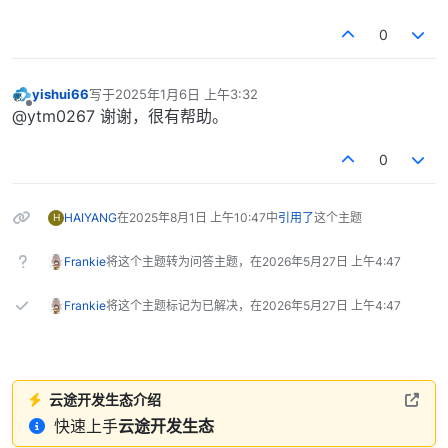
const
 uint32_t rxFifoAccId[
CAN0_RX_FIFO_FILTER_COUNT
//		for(uint8_t i=0;i<7;i++)
0x0C1001F0
U, 
0x0C1002F0
U, 
0x0C0803A5
U, 
0x0C1004F
0
//	 {
//		 FLEXCAN_DRV_SetRxIndividualMask(C
/* Define receive buffer */
//   }
yishui66
写于
2025年1月6日 上午3:32
最后由 编辑
//		FLEXCAN_DRV_SetRxIndividualMask(CA
/* Prepare message to be sent */
离线
@ytm0267 谢谢，很有帮助。
flexcan_msgbuff_t txMsg = {

    FLEXCAN_DRV_ConfigRxFifo(
CAN_INST
, FLEXCAN_RX_FI
    .cs = 
0
U,

0
    FLEXCAN_DRV_SetRxMaskType(
CAN_INST
, FLEXCAN_RX_MA
    .msgId = TX_MSG_ID,

for
(uint8_t i=
0
;i<
7
;i++)

    .data[
0
] = 
0x00
,

    {

    .dataLen = 
8
U,

HAIYANG
在
2025年8月1日 上午10:47
中
引用了
这个主题
H
       FLEXCAN_DRV_SetRxIndividualMask(
CAN_INST
,FLEX
};

    }

flexcan_id_table_t rxFifoFilterAccInfo[
CAN0_RX_FIFO_
Frankie
将这个主题转为问答主题，在
2026年5月27日 上午4:47
    FLEXCAN_DRV_SetRxIndividualMask(
CAN_INST
, FLEXCA
/* USER CODE END PV */
Frankie
将这个主题标记为已解决，在
2026年5月27日 上午4:47
/* Configure TX buffer with index TX_MAILBOX*/
/* Private function declare ------------------------
    status |= FLEXCAN_DRV_ConfigTxMb(
CAN_INST
, TX_MA
/* USER CODE BEGIN PFDC */
/* Start receiving data in RX_STD_MAILBOX. */
/* USER CODE END PFDC */
    status |= FLEXCAN_DRV_RxFifo(
CAN_INST
, &rxMsg);

static
void
 Board_Init(
void
);

云途开发生态介绍
快速上手
云途开发生态
/* Private user code -------------------------------
while
 (
1
)

/* USER CODE BEGIN 0 */