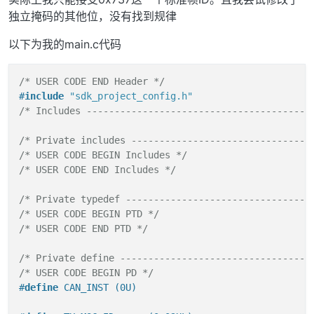
独立掩码的其他位，没有找到规律
以下为我的main.c代码
/* USER CODE END Header */
#
include
"sdk_project_config.h"
/* Includes ----------------------------------------
/* Private includes --------------------------------
/* USER CODE BEGIN Includes */
/* USER CODE END Includes */
/* Private typedef ---------------------------------
/* USER CODE BEGIN PTD */
/* USER CODE END PTD */
/* Private define ----------------------------------
/* USER CODE BEGIN PD */
#
define
 CAN_INST (0U)