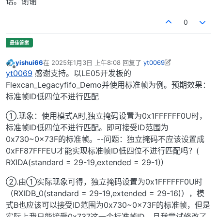
话。谢谢
0
yishui66
在
2025年1月3日 上午8:08
回复了
yt0069
最后由 yishui66 编辑
2025年1月3日 下午4:16
离线
yt0069
感谢支持。以LE05开发板的
Flexcan_Legacyfifo_Demo并使用标准帧为例。预期效果：
标准帧ID低四位不进行匹配
①.现象：使用模式A时,独立掩码设置为0x1FFFFFF0U时，
标准帧ID低四位不进行匹配。即可接受ID范围为
0x730~0x73F的标准帧。--问题：独立掩码不应该设置成
0xFF87FFFEU才能实现标准帧ID低四位不进行匹配吗？(
RXIDA(standard = 29-19,extended = 29-1))
②.由①实际现象可得，独立掩码设置为0x1FFFFFF0U时
（RXIDB_0(standard = 29-19,extended = 29-16)），模
式B也应该可以接受ID范围为0x730~0x73F的标准帧，但是
实际上我只能接受0x737这一个标准帧ID。且我尝试修改了