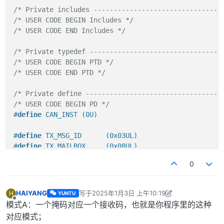
/* USER CODE END PV */
/* Private includes --------------------------------
/* USER CODE BEGIN Includes */
/* Private function declare ------------------------
/* USER CODE END Includes */
/* USER CODE BEGIN PFDC */
/* USER CODE END PFDC */
/* Private typedef ---------------------------------
static
void
 Board_Init(
void
);

/* USER CODE BEGIN PTD */
/* USER CODE END PTD */
/* Private user code -------------------------------
/* USER CODE BEGIN 0 */
/* Private define ----------------------------------
/* USER CODE END 0 */
/* USER CODE BEGIN PD */
#
define
 CAN_INST (0U)
/**

#
define
 TX_MSG_ID      (0x03UL)
 * @brief  The application entry point.

#
define
 TX_MAILBOX     (0x08UL)
 * @retval int

#
define
 RX_LEGACY_FIFO (0UL) 
/* can not modify */
 */
0
int
 main(
void
)

#
define
 CAN0_RX_FIFO_FILTER_COUNT (8 * (FLEXCAN_RX_F
{

/* USER CODE END PD */
HAIYANG
写于
2025年1月3日 上午10:19
H
YUNTU
/* USER CODE BEGIN 1 */
最后由 HAIYANG 编辑
2025年1月6日 上午10:55
离线
模式A：一个掩码对应一个接收码，也就是你程序里的这种
    status_t status = STATUS_SUCCESS;

/* Private macro -----------------------------------
对应模式；
    int32_t offset = 
0
;

/* USER CODE BEGIN PM */