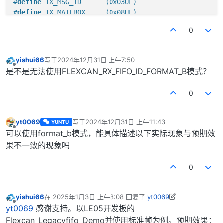
#
define
 TX_MSG_ID      (0x03UL)
#
define
 TX_MAILBOX     (0x08UL)
#
define
 RX_LEGACY_FIFO (0UL) 
/* can not modify */
0
#
define
 CAN0_RX_FIFO_FILTER_COUNT (8 * (FLEXCAN_RX_F
/* USER CODE END PD */
yishui66
写于
2024年12月31日 上午7:50
最后由 编辑
离线
是不是无法使用FLEXCAN_RX_FIFO_ID_FORMAT_B模式？
/* Private macro -----------------------------------
/* USER CODE BEGIN PM */
0
/* USER CODE END PM */
/* Private variables -------------------------------
yt0069
写于
2024年12月31日 上午11:43
YUNTU
最后由 编辑
/* USER CODE BEGIN PV */
离线
可以使用format_b模式，能具体描述以下实际现象与预期效
//const flexcan_data_info_t rxMbStdInfo = {
果不一致的现象吗
//    .msg_id_type = FLEXCAN_MSG_ID_EXT,
//    .data_length = 8,
0
//    .fd_enable = false,
//    .fd_padding = 0,
//    .enable_brs = false,
yishui66
在
2025年1月3日 上午8:08
回复了
yt0069
//    .is_remote = false,
最后由 yishui66 编辑
2025年1月3日 下午4:16
离线
yt0069
感谢支持。以LE05开发板的
//};
Flexcan_Legacyfifo_Demo并使用标准帧为例。预期效果：
const
 flexcan_data_info_t txMbStdInfo = {
