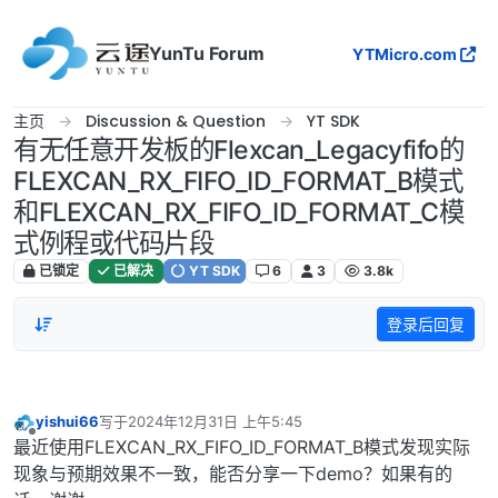
跳转至内容
YunTu Forum
YTMicro.com
主页
Discussion & Question
YT SDK
有无任意开发板的Flexcan_Legacyfifo的
FLEXCAN_RX_FIFO_ID_FORMAT_B模式
和FLEXCAN_RX_FIFO_ID_FORMAT_C模
式例程或代码片段
已锁定
已解决
YT SDK
6
3
3.8k
登录后回复
yishui66
写于
2024年12月31日 上午5:45
最后由 编辑
离线
最近使用FLEXCAN_RX_FIFO_ID_FORMAT_B模式发现实际
现象与预期效果不一致，能否分享一下demo？如果有的